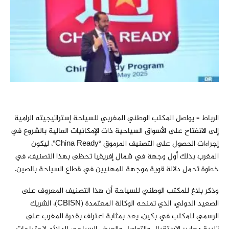
الرباط – يواصل المكتب الوطني المغربي للسياحة إستراتيجيته الرامية
إلى الانفتاح على الأسواق السياحية ذات الإمكانيات العالية بالشروع في
إجراءات الحصول على التصنيف المرموق “China Ready”، ليكون
المغرب بذلك أول وجهة في شمال إفريقيا تحظى بهذا التصنيف، في
خطوة تحمل دلالة قوية موجهة للمهنيين في قطاع السياحة بالصين.
وذكر بلاغ للمكتب الوطني للسياحة أن هذا التصنيف المعروف على
الصعيد الدولي، الذي تمنحه الوكالة المعتمدة (CBISN)، الشريك
الرسمي للمكتب في بكين، يعد بمثابة اعتراف بقدرة المغرب على