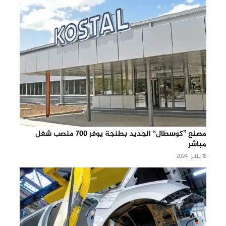
مصنع ”كوسطال“ الجديد بطنجة يوفر 700 منصب شغل
مباشر
16 يناير, 2024