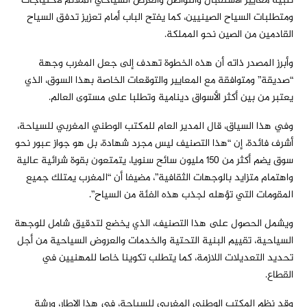
تلبية معايير الاستقبال والتواصل والعرض السياحي الملائم لاحتياجات
ومتطلبات السياح الصينيين، كما يفتح الباب أمام تعزيز تدفق السياح
القادمين من الصين نحو المملكة.
وأبرز المصدر ذاته أن هذه الخطوة تهدف إلى جعل المغرب وجهة
“صديقة” ومتوافقة مع المعايير والتوقعات الخاصة بهذا السوق، الذي
يعتبر من بين أكثر الأسواق دينامية وتطلبا على مستوى العالم.
وفي هذا السياق، قال المدير العام للمكتب الوطني المغربي للسياحة،
أشرف فائدة، إن “هذا التصنيف ليس مجرد شهادة، بل هو جواز عبور نحو
سوق يضم أكثر من 150 مليون سائح سنويا، يتمتعون بقوة شرائية عالية
واهتمام متزايد بالوجهات الثقافية”، مضيفا أن “المغرب يمتلك جميع
المقومات التي تؤهله لجذب هذه الفئة من السياح”.
ويشمل الحصول على هذا التصنيف، الذي يخضع لتدقيق شامل للوجهة
السياحية، تقييم البنية التحتية والخدمات والعروض السياحية من أجل
تحديد التعديلات اللازمة، كما يتطلب تكوينا خاصا للمهنيين في
القطاع.
وقد نظم المكتب الوطني المغربي للسياحة، في هذا الإطار، ورشة