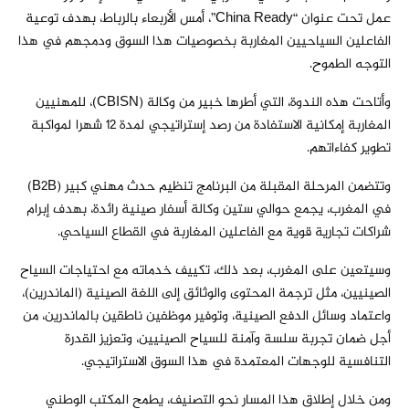
عمل تحت عنوان “China Ready”، أمس الأربعاء بالرباط، بهدف توعية
الفاعلين السياحيين المغاربة بخصوصيات هذا السوق ودمجهم في هذا
التوجه الطموح.
وأتاحت هذه الندوة، التي أطرها خبير من وكالة (CBISN)، للمهنيين
المغاربة إمكانية الاستفادة من رصد إستراتيجي لمدة 12 شهرا لمواكبة
تطوير كفاءاتهم.
وتتضمن المرحلة المقبلة من البرنامج تنظيم حدث مهني كبير (B2B)
في المغرب، يجمع حوالي ستين وكالة أسفار صينية رائدة، بهدف إبرام
شراكات تجارية قوية مع الفاعلين المغاربة في القطاع السياحي.
وسيتعين على المغرب، بعد ذلك، تكييف خدماته مع احتياجات السياح
الصينيين، مثل ترجمة المحتوى والوثائق إلى اللغة الصينية (الماندرين)،
واعتماد وسائل الدفع الصينية، وتوفير موظفين ناطقين بالماندرين، من
أجل ضمان تجربة سلسة وآمنة للسياح الصينيين، وتعزيز القدرة
التنافسية للوجهات المعتمدة في هذا السوق الاستراتيجي.
ومن خلال إطلاق هذا المسار نحو التصنيف، يطمح المكتب الوطني